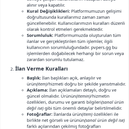
alınır veya kapatılır.
Kural Değişiklikleri:
Platformumuzun gelişimi
doğrultusunda kurallarımız zaman zaman
güncellenebilir. Kullanıcılarımızın kuralları düzenli
olarak kontrol etmeleri gerekmektedir.
Sorumluluk:
Platformumuzda oluşturulan tüm
ilanlar ve gerçekleştirilen tüm işlemler, ilgili
kullanıcının sorumluluğundadır. pvpers.gg bu
işlemlerden doğabilecek herhangi bir sorun veya
zarardan sorumlu tutulamaz.
İlan Verme Kuralları​
Başlık:
İlan başlıkları açık, anlaşılır ve
ürün
(item)
/hizmeti doğru bir şekilde yansıtmalıdır.
Açıklama:
İlan açıklamaları detaylı, doğru ve
güncel olmalıdır. Ürünün
(itemin)
/hizmetin
özellikleri, durumu ve garanti bilgileri
(sanal ürün
değil ise)
gibi tüm önemli detaylar belirtilmelidir.
Fotoğraflar:
İlanlarda ürün
(item)
özellikleri ile
birlikte net görseli ve ürünün
(sanal ürün değil ise)
farklı açılarından çekilmiş fotoğrafları