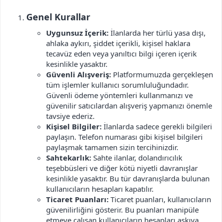
i
Genel Kurallar​
Uygunsuz İçerik:
İlanlarda her türlü yasa dışı,
ahlaka aykırı, şiddet içerikli, kişisel haklara
tecavüz eden veya yanıltıcı bilgi içeren içerik
kesinlikle yasaktır.
Güvenli Alışveriş:
Platformumuzda gerçekleşen
tüm işlemler kullanıcı sorumluluğundadır.
Güvenli ödeme yöntemleri kullanmanızı ve
güvenilir satıcılardan alışveriş yapmanızı önemle
tavsiye ederiz.
Kişisel Bilgiler:
İlanlarda sadece gerekli bilgileri
paylaşın. Telefon numarası gibi kişisel bilgileri
paylaşmak tamamen sizin tercihinizdir.
Sahtekarlık:
Sahte ilanlar, dolandırıcılık
teşebbüsleri ve diğer kötü niyetli davranışlar
kesinlikle yasaktır. Bu tür davranışlarda bulunan
kullanıcıların hesapları kapatılır.
Ticaret Puanları:
Ticaret puanları, kullanıcıların
güvenilirliğini gösterir. Bu puanları manipüle
etmeye çalışan kullanıcıların hesapları askıya