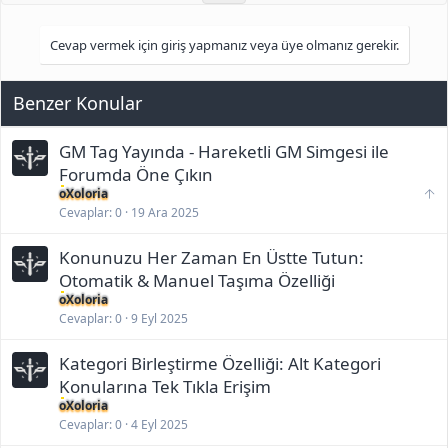
Cevap vermek için giriş yapmanız veya üye olmanız gerekir.
Benzer Konular
GM Tag Yayında - Hareketli GM Simgesi ile
Forumda Öne Çıkın
S
oXoloria
o
Cevaplar
0
19 Ara 2025
n
ü
Konunuzu Her Zaman En Üstte Tutun:
s
t
Otomatik & Manuel Taşıma Özelliği
e
oXoloria
t
Cevaplar
0
9 Eyl 2025
a
ş
ı
Kategori Birleştirme Özelliği: Alt Kategori
m
Konularına Tek Tıkla Erişim
a
z
oXoloria
a
Cevaplar
0
4 Eyl 2025
m