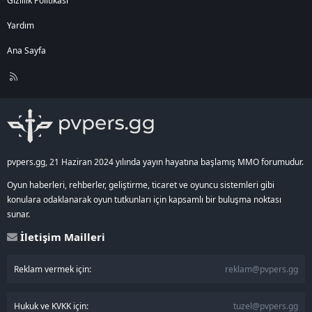
Gizlilik Politikası
Yardım
Ana Sayfa
R
S
S
pvpers.gg, 21 Haziran 2024 yılında yayın hayatına başlamış MMO forumudur.
Oyun haberleri, rehberler, geliştirme, ticaret ve oyuncu sistemleri gibi
konulara odaklanarak oyun tutkunları için kapsamlı bir buluşma noktası
sunar.
İletişim Mailleri
Reklam vermek için:
reklam@pvpers.gg
Hukuk ve KVKK için:
tuzel@pvpers.gg