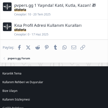
a
n
pvpers.gg 1 Yaşında! Katıl, Kutla, Kazan! 🎁
ı
oXoloria
:
Cevaplar
10
20 Tem 2025
8
O
c
Kısa Profil Adresi Kullanım Kuralları
a
oXoloria
k
Cevaplar
0
17 Haz 2025
2
0
2
Facebook
X (Twitter)
Reddit
Pinterest
Tumblr
WhatsApp
E-posta
Link
6
Paylaş:
-
2
0
pvpers.gg Forum
:
1
6
Karanlık Tema
Kullanım Rehberi ve Duyurular
Bize Ulaşın
Kullanım Sözleşmesi