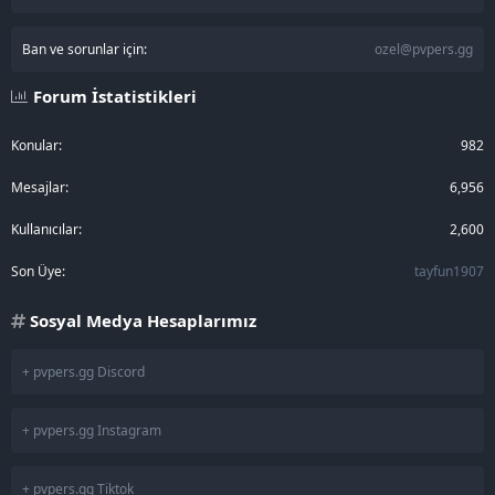
Ban ve sorunlar için:
ozel@pvpers.gg
Forum İstatistikleri
Konular
982
Mesajlar
6,956
Kullanıcılar
2,600
Son Üye
tayfun1907
Sosyal Medya Hesaplarımız
+ pvpers.gg Discord
+ pvpers.gg Instagram
+ pvpers.gg Tiktok