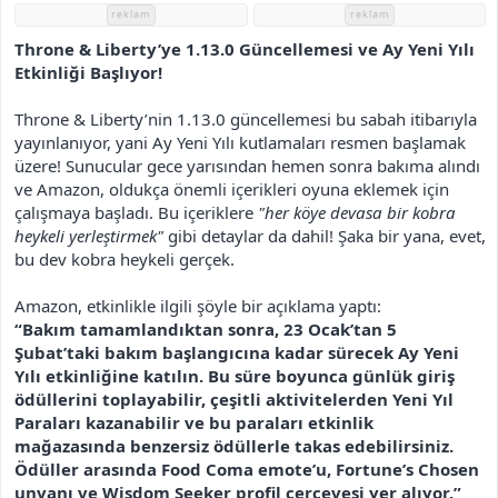
i
reklam
reklam
Throne & Liberty’ye 1.13.0 Güncellemesi ve Ay Yeni Yılı
Etkinliği Başlıyor!
Throne & Liberty’nin 1.13.0 güncellemesi bu sabah itibarıyla
yayınlanıyor, yani Ay Yeni Yılı kutlamaları resmen başlamak
üzere! Sunucular gece yarısından hemen sonra bakıma alındı
ve Amazon, oldukça önemli içerikleri oyuna eklemek için
çalışmaya başladı. Bu içeriklere
"her köye devasa bir kobra
heykeli yerleştirmek"
gibi detaylar da dahil! Şaka bir yana, evet,
bu dev kobra heykeli gerçek.
Amazon, etkinlikle ilgili şöyle bir açıklama yaptı:
“Bakım tamamlandıktan sonra, 23 Ocak’tan 5
Şubat’taki bakım başlangıcına kadar sürecek Ay Yeni
Yılı etkinliğine katılın. Bu süre boyunca günlük giriş
ödüllerini toplayabilir, çeşitli aktivitelerden Yeni Yıl
Paraları kazanabilir ve bu paraları etkinlik
mağazasında benzersiz ödüllerle takas edebilirsiniz.
Ödüller arasında Food Coma emote’u, Fortune’s Chosen
unvanı ve Wisdom Seeker profil çerçevesi yer alıyor.”