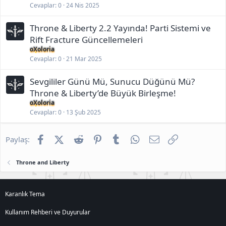
Cevaplar
0
24 Nis 2025
Throne & Liberty 2.2 Yayında! Parti Sistemi ve
Rift Fracture Güncellemeleri
oXoloria
Cevaplar
0
21 Mar 2025
Sevgililer Günü Mü, Sunucu Düğünü Mü?
Throne & Liberty’de Büyük Birleşme!
oXoloria
Cevaplar
0
13 Şub 2025
Facebook
X (Twitter)
Reddit
Pinterest
Tumblr
WhatsApp
E-posta
Link
Paylaş:
Throne and Liberty
Karanlık Tema
Kullanım Rehberi ve Duyurular