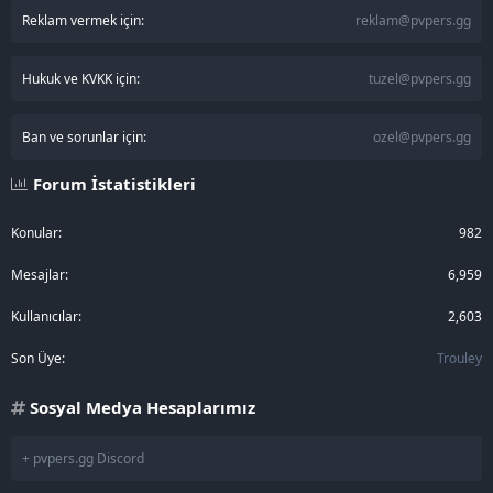
Reklam vermek için:
reklam@pvpers.gg
Hukuk ve KVKK için:
tuzel@pvpers.gg
Ban ve sorunlar için:
ozel@pvpers.gg
Forum İstatistikleri
Konular
982
Mesajlar
6,959
Kullanıcılar
2,603
Son Üye
Trouley
Sosyal Medya Hesaplarımız
+ pvpers.gg Discord