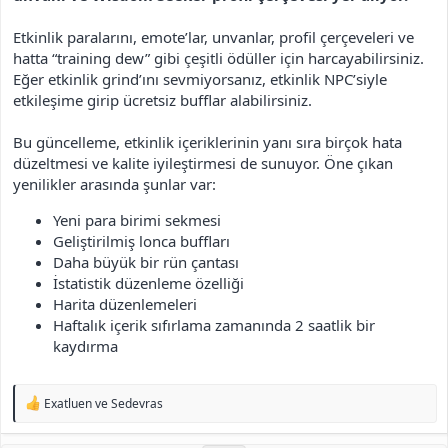
Etkinlik paralarını, emote’lar, unvanlar, profil çerçeveleri ve
hatta “training dew” gibi çeşitli ödüller için harcayabilirsiniz.
Eğer etkinlik grind’ını sevmiyorsanız, etkinlik NPC’siyle
etkileşime girip ücretsiz bufflar alabilirsiniz.
Bu güncelleme, etkinlik içeriklerinin yanı sıra birçok hata
düzeltmesi ve kalite iyileştirmesi de sunuyor. Öne çıkan
yenilikler arasında şunlar var:
Yeni para birimi sekmesi
Geliştirilmiş lonca buffları
Daha büyük bir rün çantası
İstatistik düzenleme özelliği
Harita düzenlemeleri
Haftalık içerik sıfırlama zamanında 2 saatlik bir
kaydırma
T
Exatluen
ve
Sedevras
e
p