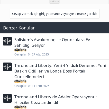
k
reklam
i
l
e
Cevap vermek için giriş yapmanız veya üye olmanız gerekir.
r
:
Benzer Konular
Solisium’s Awakening ile Oyunculara Ev
Sahipliği Geliyor
oXoloria
Cevaplar
0
27 Ağu 2025
Throne and Liberty: Yeni 4 Yıldızlı Deneme, Yeni
Baskın Ödülleri ve Lonca Boss Portalı
Güncellemeleri
oXoloria
Cevaplar
0
11 Tem 2025
Throne and Liberty'de Adalet Operasyonu:
Hileciler Cezalandırıldı!
oXoloria