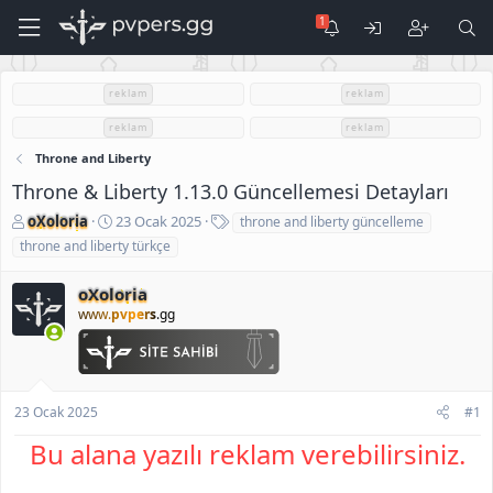
reklam
reklam
reklam
reklam
Throne and Liberty
Throne & Liberty 1.13.0 Güncellemesi Detayları
K
B
E
oXoloria
23 Ocak 2025
throne and liberty güncelleme
o
a
t
throne and liberty türkçe
n
ş
i
u
l
k
oXoloria
S
a
e
www.
pvpers
.gg
a
n
t
h
g
l
i
ı
e
b
ç
r
i
t
23 Ocak 2025
#1
a
r
Bu alana yazılı reklam verebilirsiniz.
i
h