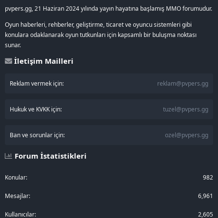
pvpers.gg, 21 Haziran 2024 yılında yayın hayatına başlamış MMO forumudur.
Oyun haberleri, rehberler, geliştirme, ticaret ve oyuncu sistemleri gibi
konulara odaklanarak oyun tutkunları için kapsamlı bir buluşma noktası
sunar.
İletişim Mailleri
Reklam vermek için:
reklam@pvpers.gg
Hukuk ve KVKK için:
tuzel@pvpers.gg
Ban ve sorunlar için:
ozel@pvpers.gg
Forum İstatistikleri
Konular
982
Mesajlar
6,961
Kullanıcılar
2,605