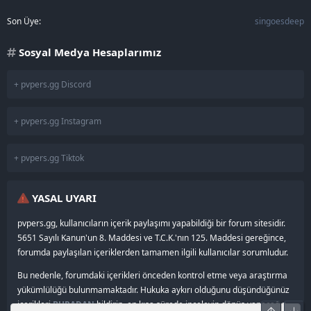
Son Üye
singoesdeep
Sosyal Medya Hesaplarımız
+ pvpers.gg Discord
+ pvpers.gg Instagram
+ pvpers.gg Tiktok
YASAL UYARI
pvpers.gg, kullanıcıların içerik paylaşımı yapabildiği bir forum sitesidir.
5651 Sayılı Kanun'un 8. Maddesi ve T.C.K.'nın 125. Maddesi gereğince,
forumda paylaşılan içeriklerden tamamen ilgili kullanıcılar sorumludur.
Bu nedenle, forumdaki içerikleri önceden kontrol etme veya araştırma
yükümlülüğü bulunmamaktadır. Hukuka aykırı olduğunu düşündüğünüz
içerikleri
BURADAN
bildirin, en kısa sürede inceleyip dönüş yapacağız.
Üst
Alt