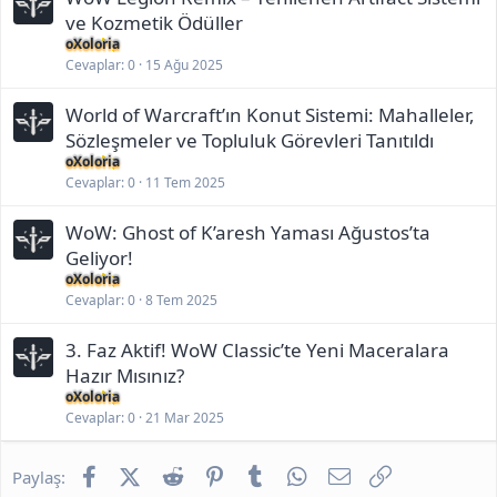
ve Kozmetik Ödüller
oXoloria
Cevaplar
0
15 Ağu 2025
World of Warcraft’ın Konut Sistemi: Mahalleler,
Sözleşmeler ve Topluluk Görevleri Tanıtıldı
oXoloria
Cevaplar
0
11 Tem 2025
WoW: Ghost of K’aresh Yaması Ağustos’ta
Geliyor!
oXoloria
Cevaplar
0
8 Tem 2025
3. Faz Aktif! WoW Classic’te Yeni Maceralara
Hazır Mısınız?
oXoloria
Cevaplar
0
21 Mar 2025
Facebook
X (Twitter)
Reddit
Pinterest
Tumblr
WhatsApp
E-posta
Link
Paylaş: