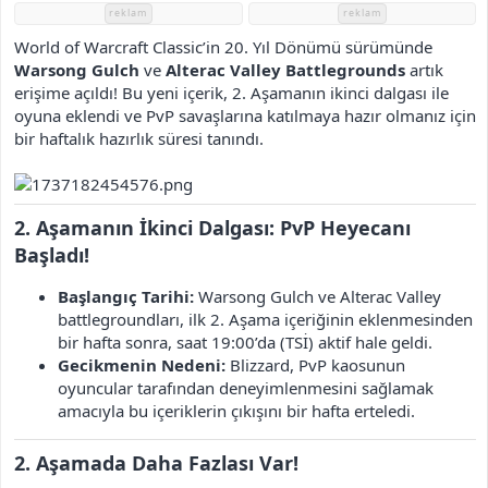
h
reklam
reklam
i
World of Warcraft Classic’in 20. Yıl Dönümü sürümünde
Warsong Gulch
ve
Alterac Valley Battlegrounds
artık
erişime açıldı! Bu yeni içerik, 2. Aşamanın ikinci dalgası ile
oyuna eklendi ve PvP savaşlarına katılmaya hazır olmanız için
bir haftalık hazırlık süresi tanındı.
2. Aşamanın İkinci Dalgası: PvP Heyecanı
Başladı!
Başlangıç Tarihi:
Warsong Gulch ve Alterac Valley
battlegroundları, ilk 2. Aşama içeriğinin eklenmesinden
bir hafta sonra, saat 19:00’da (TSİ) aktif hale geldi.
Gecikmenin Nedeni:
Blizzard, PvP kaosunun
oyuncular tarafından deneyimlenmesini sağlamak
amacıyla bu içeriklerin çıkışını bir hafta erteledi.
2. Aşamada Daha Fazlası Var!