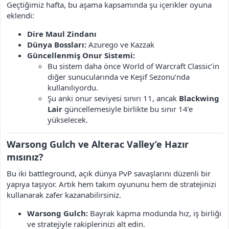
Geçtiğimiz hafta, bu aşama kapsamında şu içerikler oyuna
eklendi:
Dire Maul Zindanı
Dünya Bossları:
Azurego ve Kazzak
Güncellenmiş Onur Sistemi:
Bu sistem daha önce World of Warcraft Classic’in
diğer sunucularında ve Keşif Sezonu’nda
kullanılıyordu.
Şu anki onur seviyesi sınırı 11, ancak
Blackwing
Lair
güncellemesiyle birlikte bu sınır 14’e
yükselecek.
Warsong Gulch ve Alterac Valley’e Hazır
mısınız?
Bu iki battleground, açık dünya PvP savaşlarını düzenli bir
yapıya taşıyor. Artık hem takım oyununu hem de stratejinizi
kullanarak zafer kazanabilirsiniz.
Warsong Gulch:
Bayrak kapma modunda hız, iş birliği
ve stratejiyle rakiplerinizi alt edin.