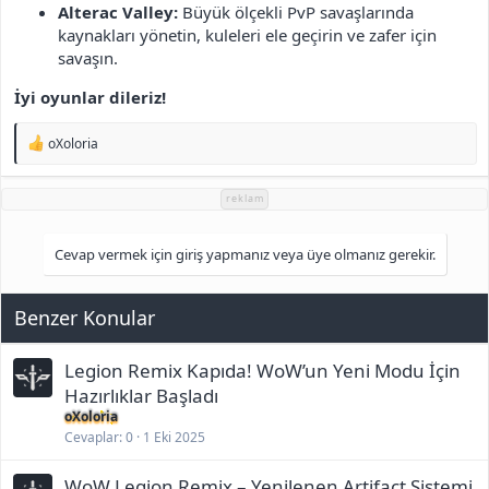
Alterac Valley:
Büyük ölçekli PvP savaşlarında
kaynakları yönetin, kuleleri ele geçirin ve zafer için
savaşın.
İyi oyunlar dileriz!
T
oXoloria
e
p
k
reklam
i
l
e
Cevap vermek için giriş yapmanız veya üye olmanız gerekir.
r
:
Benzer Konular
Legion Remix Kapıda! WoW’un Yeni Modu İçin
Hazırlıklar Başladı
oXoloria
Cevaplar
0
1 Eki 2025
WoW Legion Remix – Yenilenen Artifact Sistemi