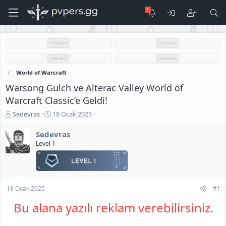
reklam
reklam
reklam
reklam
World of Warcraft
Warsong Gulch ve Alterac Valley World of
Warcraft Classic’e Geldi!
K
B
Sedevras
18 Ocak 2025
o
a
n
ş
Sedevras
u
l
Level 1
S
a
a
n
h
g
i
ı
b
ç
18 Ocak 2025
#1
i
t
Bu alana yazılı reklam verebilirsiniz.
a
r
i