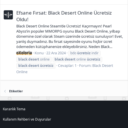
Efsane Fırsat: Black Desert Online Ücretsiz
Oldu!
Black Desert Online Steam’de Ücretsiz! Kaçırmayın! Pearl
Abyss’in popüler MMORPG oyunu Black Desert Online, yılbaşı
dönemine özel olarak Steam üzerinde ücretsiz sunuluyor! Evet,
yanlış duymadınız. Bu fırsat sayesinde oyunu hiçbir ücret
ödemeden kütüphanenize ekleyebilirsiniz. Neden Black...
oXoloria
Konu
22 Ara 2024
bdo
ücretsiz
indir
black
desert
online
black
desert
online
ücretsiz
Cevaplar: 1
Forum:
Black Desert
black
desert
ücretsiz
Online
Etiketler
Karanlık Tema
Kullanım Rehberi ve Duyurular