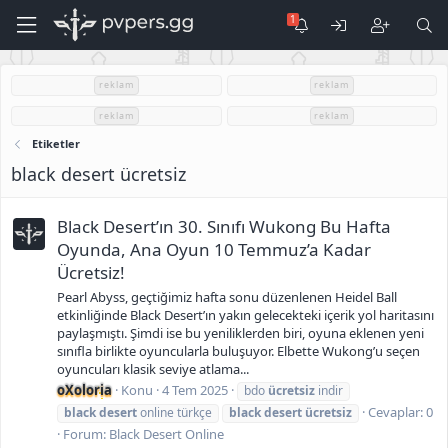
reklam
reklam
reklam
reklam
Etiketler
black desert ücretsiz
Black Desert’ın 30. Sınıfı Wukong Bu Hafta
Oyunda, Ana Oyun 10 Temmuz’a Kadar
Ücretsiz!
Pearl Abyss, geçtiğimiz hafta sonu düzenlenen Heidel Ball
etkinliğinde Black Desert’ın yakın gelecekteki içerik yol haritasını
paylaşmıştı. Şimdi ise bu yeniliklerden biri, oyuna eklenen yeni
sınıfla birlikte oyuncularla buluşuyor. Elbette Wukong’u seçen
oyuncuları klasik seviye atlama...
oXoloria
Konu
4 Tem 2025
bdo
ücretsiz
indir
Cevaplar: 0
black
desert
online türkçe
black
desert
ücretsiz
Forum:
Black Desert Online