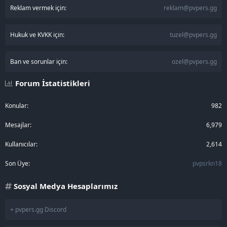
Reklam vermek için:
reklam@pvpers.gg
Hukuk ve KVKK için:
tuzel@pvpers.gg
Ban ve sorunlar için:
ozel@pvpers.gg
Forum İstatistikleri
Konular
982
Mesajlar
6,979
Kullanıcılar
2,614
Son Üye
pvpsrkn18
Sosyal Medya Hesaplarımız
+ pvpers.gg Discord