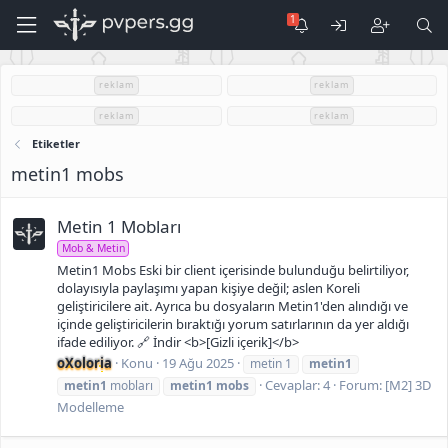
reklam
reklam
reklam
reklam
Etiketler
metin1 mobs
Metin 1 Mobları
Mob & Metin
Metin1 Mobs Eski bir client içerisinde bulunduğu belirtiliyor,
dolayısıyla paylaşımı yapan kişiye değil; aslen Koreli
geliştiricilere ait. Ayrıca bu dosyaların Metin1'den alındığı ve
içinde geliştiricilerin bıraktığı yorum satırlarının da yer aldığı
ifade ediliyor. 🔗 İndir <b>[Gizli içerik]</b>
oXoloria
Konu
19 Ağu 2025
metin 1
metin1
Cevaplar: 4
Forum:
[M2] 3D
metin1
mobları
metin1
mobs
Modelleme