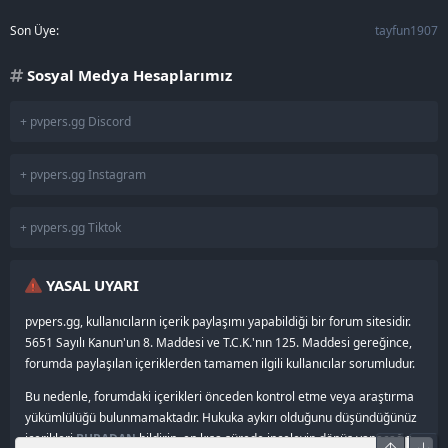
Son Üye
tayfun1907
Sosyal Medya Hesaplarımız
+ pvpers.gg Discord
+ pvpers.gg Instagram
+ pvpers.gg Tiktok
YASAL UYARI
pvpers.gg, kullanıcıların içerik paylaşımı yapabildiği bir forum sitesidir.
5651 Sayılı Kanun'un 8. Maddesi ve T.C.K.'nın 125. Maddesi gereğince,
forumda paylaşılan içeriklerden tamamen ilgili kullanıcılar sorumludur.
Bu nedenle, forumdaki içerikleri önceden kontrol etme veya araştırma
yükümlülüğü bulunmamaktadır. Hukuka aykırı olduğunu düşündüğünüz
içerikleri
BURADAN
bildirin, en kısa sürede inceleyip dönüş yapacağız.
Üst
Alt