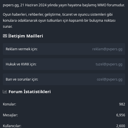
pvpers.gg, 21 Haziran 2024 yılında yayın hayatına başlamış MMO forumudur.
Oyun haberleri, rehberler, geliştirme, ticaret ve oyuncu sistemleri gibi
konulara odaklanarak oyun tutkunları için kapsamlı bir buluşma noktası
sunar.
İletişim Mailleri
Reklam vermek için:
reklam@pvpers.gg
Hukuk ve KVKK için:
tuzel@pvpers.gg
Ban ve sorunlar için:
ozel@pvpers.gg
Forum İstatistikleri
Konular
982
Mesajlar
6,956
Kullanıcılar
2,600