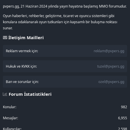
pvpers.gg, 21 Haziran 2024 yılında yayın hayatına başlamış MMO forumudur.
Oyun haberleri, rehberler, geliştirme, ticaret ve oyuncu sistemleri gibi
konulara odaklanarak oyun tutkunları için kapsamlı bir buluşma noktası
sunar.
İletişim Mailleri
Reklam vermek için:
reklam@pvpers.gg
Hukuk ve KVKK için:
tuzel@pvpers.gg
Ban ve sorunlar için:
ozel@pvpers.gg
Forum İstatistikleri
Konular
982
Mesajlar
6,955
Kullanıcılar
2,598