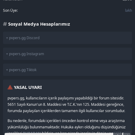
Son Üye
lakh
Sosyal Medya Hesaplarımız
+ pvpers.gg Discord
+ pvpers.gg Instagram
+ pvpers.gg Tiktok
YASAL UYARI
pvpers.gg, kullanıcıların içerik paylaşımı yapabildiği bir forum sitesidir.
5651 Sayılı Kanun'un 8. Maddesi ve T.C.K.'nın 125. Maddesi gereğince,
forumda paylaşılan içeriklerden tamamen ilgili kullanıcılar sorumludur.
Bu nedenle, forumdaki içerikleri önceden kontrol etme veya araştırma
yükümlülüğü bulunmamaktadır. Hukuka aykırı olduğunu düşündüğünüz
içerikleri
BURADAN
bildirin, en kısa sürede inceleyip dönüş yapacağız.