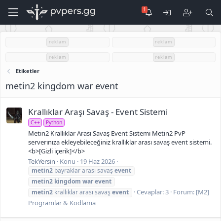
reklam
reklam
reklam
reklam
Etiketler
metin2 kingdom war event
Krallıklar Araşı Savaş - Event Sistemi
C++
Python
Metin2 Krallıklar Arası Savaş Event Sistemi Metin2 PvP
serverınıza ekleyebileceğiniz krallıklar arası savaş event sistemi.
<b>[Gizli içerik]</b>
TekYersin
Konu
19 Haz 2026
metin2
bayraklar arası savaş
event
metin2
kingdom
war
event
Cevaplar: 3
Forum:
[M2]
metin2
krallıklar arası savaş
event
Programlar & Kodlama