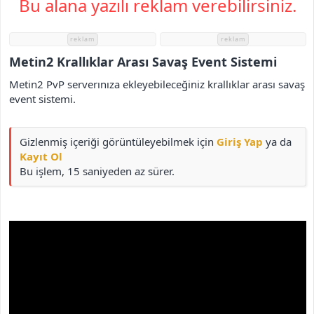
Bu alana yazılı reklam verebilirsiniz.
i
reklam
reklam
Metin2 Krallıklar Arası Savaş Event Sistemi​
Metin2 PvP serverınıza ekleyebileceğiniz krallıklar arası savaş
event sistemi.
Gizlenmiş içeriği görüntüleyebilmek için
Giriş Yap
ya da
Kayıt Ol
Bu işlem, 15 saniyeden az sürer.