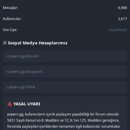
Mesajlar
6,988
Kullanıcılar
2,617
Son Üye
juicylime20
Sosyal Medya Hesaplarımız
+ pvpers.gg Discord
+ pvpers.gg Instagram
+ pvpers.gg Tiktok
YASAL UYARI
pvpers.gg, kullanıcıların içerik paylaşımı yapabildiği bir forum sitesidir.
5651 Sayılı Kanun'un 8. Maddesi ve T.C.K.'nın 125. Maddesi gereğince,
forumda paylaşılan içeriklerden tamamen ilgili kullanıcılar sorumludur.