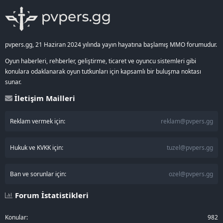
S
pvpers.gg, 21 Haziran 2024 yılında yayın hayatına başlamış MMO forumudur.
Oyun haberleri, rehberler, geliştirme, ticaret ve oyuncu sistemleri gibi
konulara odaklanarak oyun tutkunları için kapsamlı bir buluşma noktası
sunar.
İletişim Mailleri
Reklam vermek için:
reklam@pvpers.gg
Hukuk ve KVKK için:
tuzel@pvpers.gg
Ban ve sorunlar için:
ozel@pvpers.gg
Forum İstatistikleri
Konular
982