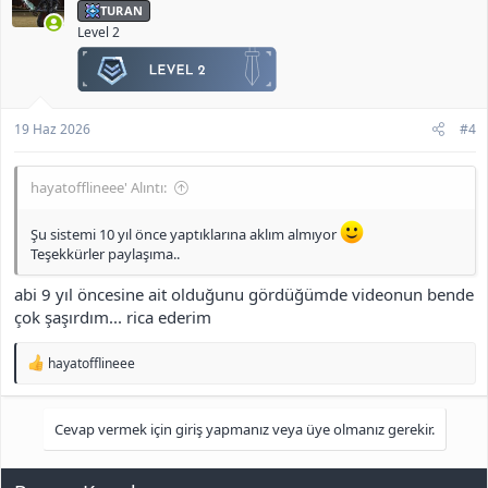
r
TURAN
:
Level 2
19 Haz 2026
#4
hayatofflineee' Alıntı:
Şu sistemi 10 yıl önce yaptıklarına aklım almıyor
Teşekkürler paylaşıma..
abi 9 yıl öncesine ait olduğunu gördüğümde videonun bende
çok şaşırdım... rica ederim
T
hayatofflineee
e
p
k
Cevap vermek için giriş yapmanız veya üye olmanız gerekir.
i
l
e
r