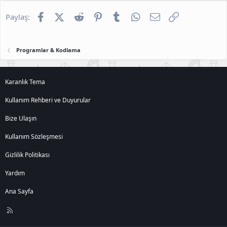
Facebook
X (Twitter)
Reddit
Pinterest
Tumblr
WhatsApp
E-posta
Link
Paylaş:
Programlar & Kodlama
Karanlık Tema
Kullanım Rehberi ve Duyurular
Bize Ulaşın
Kullanım Sözleşmesi
Gizlilik Politikası
Yardım
Ana Sayfa
R
S