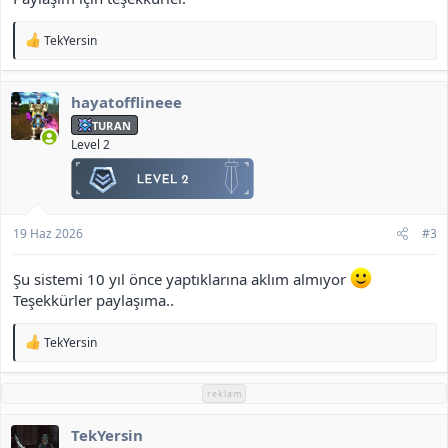
T
TekYersin
e
p
k
hayatofflineee
i
l
TURAN
e
Level 2
r
:
19 Haz 2026
#3
Şu sistemi 10 yıl önce yaptıklarına aklım almıyor
Teşekkürler paylaşıma..
T
TekYersin
e
p
k
reklam
i
l
TekYersin
e