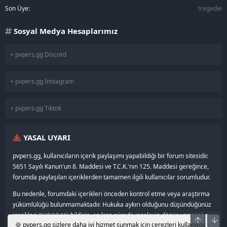
Son Üye
tregedie
Sosyal Medya Hesaplarımız
+ pvpers.gg Discord
+ pvpers.gg Instagram
+ pvpers.gg Tiktok
YASAL UYARI
pvpers.gg, kullanıcıların içerik paylaşımı yapabildiği bir forum sitesidir.
5651 Sayılı Kanun'un 8. Maddesi ve T.C.K.'nın 125. Maddesi gereğince,
forumda paylaşılan içeriklerden tamamen ilgili kullanıcılar sorumludur.
Bu nedenle, forumdaki içerikleri önceden kontrol etme veya araştırma
yükümlülüğü bulunmamaktadır. Hukuka aykırı olduğunu düşündüğünüz
içerikleri
BURADAN
bildirin, en kısa sürede inceleyip dönüş yapacağız.
Üst
Alt
🍪 pvpers.gg sizlere daha iyi hizmet sunmak için çerezleri kullanıyor.