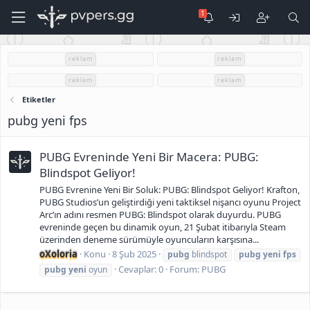
reklam
reklam
reklam
reklam
Etiketler
pubg yeni fps
PUBG Evreninde Yeni Bir Macera: PUBG:
Blindspot Geliyor!
PUBG Evrenine Yeni Bir Soluk: PUBG: Blindspot Geliyor! Krafton,
PUBG Studios’un geliştirdiği yeni taktiksel nişancı oyunu Project
Arc’ın adını resmen PUBG: Blindspot olarak duyurdu. PUBG
evreninde geçen bu dinamik oyun, 21 Şubat itibarıyla Steam
üzerinden deneme sürümüyle oyuncuların karşısına...
oXoloria
Konu
8 Şub 2025
pubg
blindspot
pubg
yeni
fps
Cevaplar: 0
Forum:
PUBG
pubg
yeni
oyun