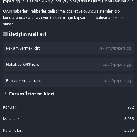
pvpers.gg, 21 Haziran 2024 yılında yayın hayatına başlamış MMO forumudur.
Oyun haberleri, rehberler, geliştirme, ticaret ve oyuncu sistemleri gibi
konulara odaklanarak oyun tutkunları için kapsamlı bir buluşma noktası
sunar.
İletişim Mailleri
Reklam vermek için:
reklam@pvpers.gg
Hukuk ve KVKK için:
tuzel@pvpers.gg
Ban ve sorunlar için:
ozel@pvpers.gg
Forum İstatistikleri
Konular
982
Mesajlar
6,955
Kullanıcılar
2,599