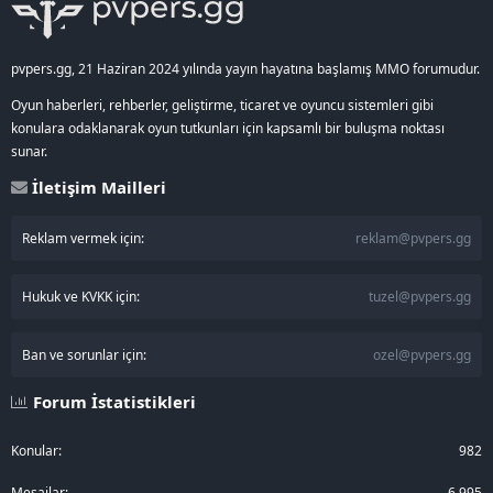
pvpers.gg, 21 Haziran 2024 yılında yayın hayatına başlamış MMO forumudur.
Oyun haberleri, rehberler, geliştirme, ticaret ve oyuncu sistemleri gibi
konulara odaklanarak oyun tutkunları için kapsamlı bir buluşma noktası
sunar.
İletişim Mailleri
Reklam vermek için:
reklam@pvpers.gg
Hukuk ve KVKK için:
tuzel@pvpers.gg
Ban ve sorunlar için:
ozel@pvpers.gg
Forum İstatistikleri
Konular
982
Mesajlar
6,995