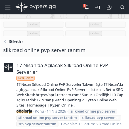
reklam
reklam
reklam
reklam
Etiketler
silkroad online pvp server tanıtım
17 Nisan'da Açılacak Silkroad Online PvP
Serverler
Geri Sayım
17 Nisan Silkroad Online PvP Serverler Takvimi İşte 17 Nisan'da
açılış yapacak Silkroad Online PvP Serverler listesi: 1. Retro SRO
Web Sitesi: https://april.retrosro.com/ Sunucu Özelliği: 110 Cap
Açılış Tarihi: 17 Nisan (Grand Opening) 2. Kyzen Online Web
Sitesi: Homepage | Kyzen Online...
oXoloria
Konu
14 Nis 2026
silkroad
online
pvp
server
silkroad
online
pvp
server
tanıtım
silkroad
pvp
server
ler
Cevaplar: 0
Forum:
Silkroad Online
sro
pvp
server
tanıtım