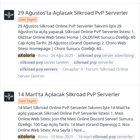
29 Ağustos'ta Açılacak Silkroad PvP Serverler
Geri Sayım
29 Ağustos Silkroad Online PvP Serverler Takvimi İşte 29
Ağustos'ta açılış yapacak Silkroad Online PvP Serverler listesi: 1.
OldStar Online Web Sitesi: Home | OLDSTAR Sunucu Özelliği: 80
Cap Açılış Tarihi: 29 Ağustos (Grand Opening) 2. Chsro Web
Sitesi: Homepage | Chsro Sunucu Özelliği: 60...
oXoloria
Konu
24 Ağu 2025
silkroad
pvp
server advertising
silkroad
pvp
server tanıtım
silkroad
pvp
serverler
Cevaplar: 0
Forum:
Silkroad Online
silkroad
pvp
servers
Server Tanıtım
14 Mart'ta Açılacak Silkroad PvP Serverler
Geri Sayım
14 Mart Silkroad Online PvP Serverler Takvimi İşte 14 Mart'ta
açılış yapacak Silkroad Online PvP Serverler listesi: 1. Meis
Online Web Sitesi: Join the Meis Online Discord Server! Sunucu
Özelliği: 100 Cap Açılış Tarihi: 14 Mart (Grand Opening) 2. Nox
Online Web Sitesi: Ana Sayfa | Nox...
oXoloria
Konu
10 Mar 2025
14 mart
silkroad
pvp
serverler