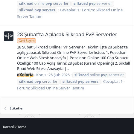
silkroad
online
pvp
serverler
silkroad
pvp
serverler
Cevaplar: 1
Forum:
Silkroad Online
silkroad
pvp
servers
Server Tanıtım
28 Şubat'ta Açılacak Silkroad PvP Serverler
Geri Sayım
28 Şubat Silkroad Online PvP Serverler Takvimi İşte 28 Şubat'ta
açılış yapacak Silkroad Online PvP Serverler listesi: 1. Posedion
Online Web Sitesi: Anasayfa | Poseidon Online 100 Cap Sunucu
Özelliği: 100 Cap Açılış Tarihi: 28 Şubat (Grand Opening) 2. Silkfall
Road Web Sitesi: Anasayfa |...
oXoloria
Konu
25 Şub 2025
silkroad
online
pvp
serverler
Cevaplar: 1
silkroad
pvp
serverler
silkroad
pvp
servers
Forum:
Silkroad Online Server Tanıtım
Etiketler
Karanlık Tema