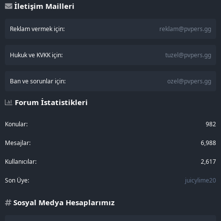
İletişim Mailleri
Reklam vermek için:
reklam@pvpers.gg
Hukuk ve KVKK için:
tuzel@pvpers.gg
Ban ve sorunlar için:
ozel@pvpers.gg
Forum İstatistikleri
Konular
982
Mesajlar
6,988
Kullanıcılar
2,617
Son Üye
juicylime20
Sosyal Medya Hesaplarımız