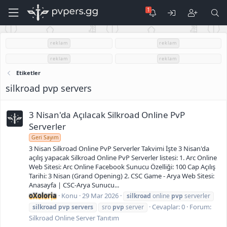
reklam
reklam
reklam
reklam
Etiketler
silkroad pvp servers
3 Nisan'da Açılacak Silkroad Online PvP
Serverler
Geri Sayım
3 Nisan Silkroad Online PvP Serverler Takvimi İşte 3 Nisan'da
açılış yapacak Silkroad Online PvP Serverler listesi: 1. Arc Online
Web Sitesi: Arc Online Facebook Sunucu Özelliği: 100 Cap Açılış
Tarihi: 3 Nisan (Grand Opening) 2. CSC Game - Arya Web Sitesi:
Anasayfa | CSC-Arya Sunucu...
oXoloria
Konu
29 Mar 2026
silkroad
online
pvp
serverler
Cevaplar: 0
Forum:
silkroad
pvp
servers
sro
pvp
server
Silkroad Online Server Tanıtım