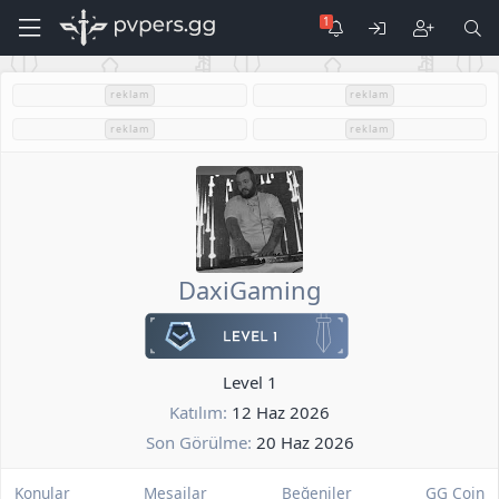
reklam
reklam
reklam
reklam
DaxiGaming
Level 1
Katılım
12 Haz 2026
Son Görülme
20 Haz 2026
Konular
Mesajlar
Beğeniler
GG Coin