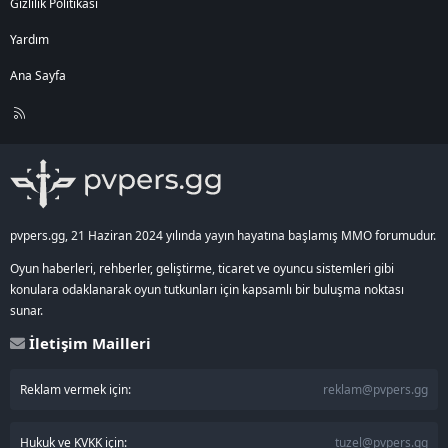
Gizlilik Politikası
Yardım
Ana Sayfa
R
S
S
pvpers.gg, 21 Haziran 2024 yılında yayın hayatına başlamış MMO forumudur.
Oyun haberleri, rehberler, geliştirme, ticaret ve oyuncu sistemleri gibi
konulara odaklanarak oyun tutkunları için kapsamlı bir buluşma noktası
sunar.
İletişim Mailleri
Reklam vermek için:
reklam@pvpers.gg
Hukuk ve KVKK için:
tuzel@pvpers.gg