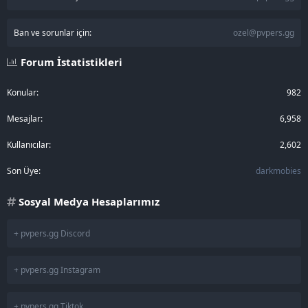
Ban ve sorunlar için:
ozel@pvpers.gg
Forum İstatistikleri
Konular
982
Mesajlar
6,958
Kullanıcılar
2,602
Son Üye
darkmobies
Sosyal Medya Hesaplarımız
+ pvpers.gg Discord
+ pvpers.gg Instagram
+ pvpers.gg Tiktok