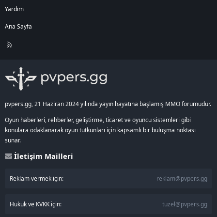
Yardım
Ana Sayfa
R
S
S
pvpers.gg, 21 Haziran 2024 yılında yayın hayatına başlamış MMO forumudur.
Oyun haberleri, rehberler, geliştirme, ticaret ve oyuncu sistemleri gibi
konulara odaklanarak oyun tutkunları için kapsamlı bir buluşma noktası
sunar.
İletişim Mailleri
Reklam vermek için:
reklam@pvpers.gg
Hukuk ve KVKK için:
tuzel@pvpers.gg