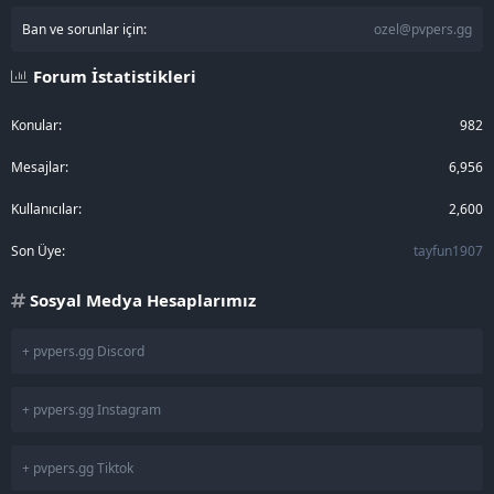
Ban ve sorunlar için:
ozel@pvpers.gg
Forum İstatistikleri
Konular
982
Mesajlar
6,956
Kullanıcılar
2,600
Son Üye
tayfun1907
Sosyal Medya Hesaplarımız
+ pvpers.gg Discord
+ pvpers.gg Instagram
+ pvpers.gg Tiktok