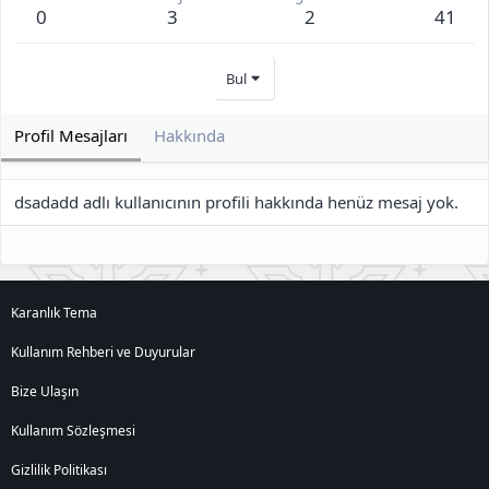
0
3
2
41
Bul
Profil Mesajları
Hakkında
dsadadd adlı kullanıcının profili hakkında henüz mesaj yok.
Karanlık Tema
Kullanım Rehberi ve Duyurular
Bize Ulaşın
Kullanım Sözleşmesi
Gizlilik Politikası