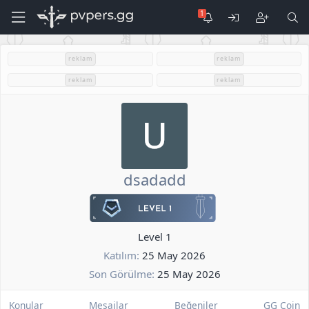
reklam
reklam
reklam
reklam
dsadadd
Level 1
Katılım
25 May 2026
Son Görülme
25 May 2026
Konular
Mesajlar
Beğeniler
GG Coin