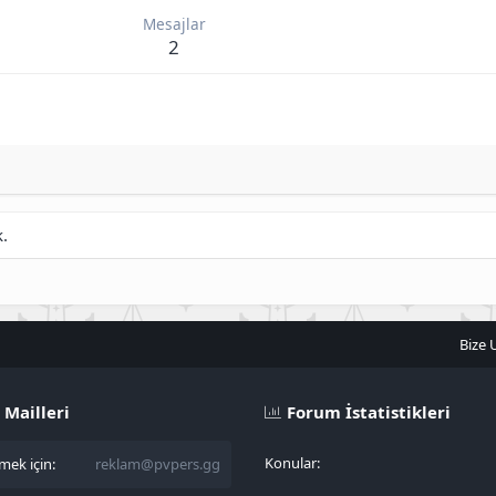
Mesajlar
2
k.
Bize 
 Mailleri
Forum İstatistikleri
Konular
ek için:
reklam@pvpers.gg