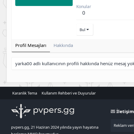
Konular
0
Bul
Profil Mesajları
Hakkında
yarka00 adlı kullanıcının profili hakkında henüz mesaj yo
Karanlık Tema
Kullanım Rehberi ve Duyurular
İletişim
Reklam verm
pvpers.gg, 21 Haziran 2024 yılında yayın hayatına
başlamış MMO forumudur.