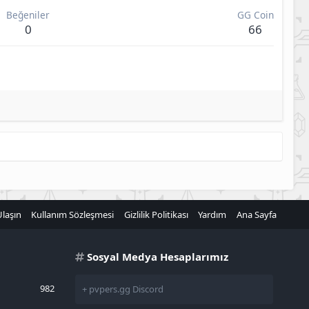
Beğeniler
GG Coin
0
66
Ulaşın
Kullanım Sözleşmesi
Gizlilik Politikası
Yardım
Ana Sayfa
Sosyal Medya Hesaplarımız
982
+ pvpers.gg Discord