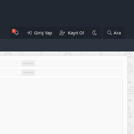
Giriş Yap
Kayıt Ol
Ara
reklam
reklam