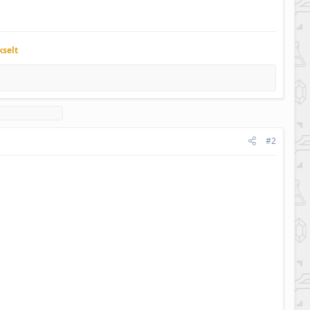
kselt
#2