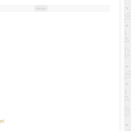
reklam
r!