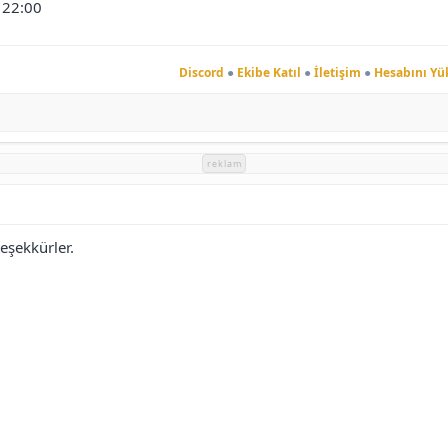
 22:00
Discord
●
Ekibe Katıl
●
İletişim
●
Hesabını Yü
reklam
teşekkürler.