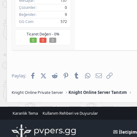
Mesajlar
137
Çözümler
0
Beğeniler
9
GG Coin
572
Ticaret Değeri -
0%
0
0
0
Facebook
X (Twitter)
Reddit
Pinterest
Tumblr
WhatsApp
E-posta
Link
Paylaş:
Knight Online Private Server
Knight Online Server Tanıtım
Karanlık Tema
Kullanım Rehberi ve Duyurular
İletişim