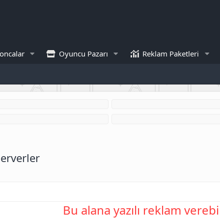
oncalar
Oyuncu Pazarı
Reklam Paketleri
erverler
Bu alana yazılı reklam verebil