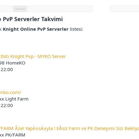
reklam
 PvP Serverler Takvimi
ak
Knight Online PvP Serverler
listesi:
NG Knight Pvp - MYKO Server
98 HomeKO
 22:00
uinko.com/
x Light Farm
 22:00
FARM Ãzel YapÄ±sÄ±yla ! EÅsiz Farm ve PK Deneyimi Sizi Bekliyo
xx PK/FARM