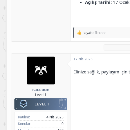
Açılış Tarihi:
17 Ocak
T
hayatofflineee
e
p
k
i
l
17 Nis 2025
e
r
:
Elinize sağlık, paylaşım için 
raccoon
Level 1
Katılım
4 Nis 2025
Konular
0