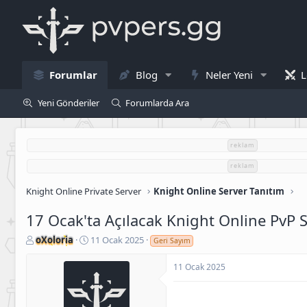
Forumlar
Blog
Neler Yeni
L
Yeni Gönderiler
Forumlarda Ara
reklam
reklam
Knight Online Private Server
Knight Online Server Tanıtım
17 Ocak'ta Açılacak Knight Online PvP S
K
B
oXoloria
11 Ocak 2025
Geri Sayım
o
a
n
ş
11 Ocak 2025
u
l
S
a
a
n