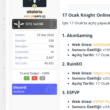
h
g
i
ı
b
ç
oXoloria
17 Ocak Knight Online
i
t
www.
pvpers
.gg
a
İşte 17 Ocak'ta açılış yapac
r
i
h
1. AkınGaming
Katılım
19 Haz 2024
i
Konular
530
Web Sitesi:
AKINGAMI
Mesajlar
766
Sunucu Özelliği:
v10
Çözümler
10
Açılış Tarihi:
17 Ocak
Beğeniler
3,447
GG Coin
45,432
2. RuinKO
Web Sitesi:
https://r
Ticaret Değeri -
100%
Sunucu Özelliği:
v25x
1
0
0
Açılış Tarihi:
17 Ocak
Discord
oxoloria
3. ESPVP
Web Sitesi:
ESPVP PK/
Sunucu Özelliği:
v24