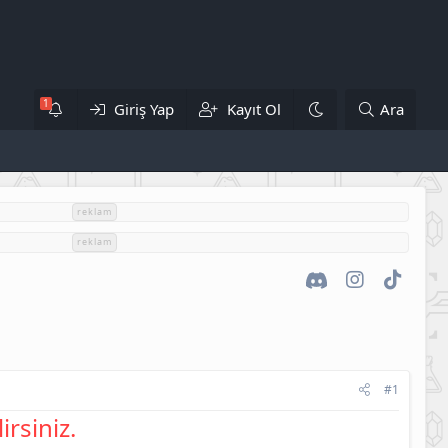
Giriş Yap
Kayıt Ol
Ara
reklam
reklam
Discord
Instagram
TikTok
#1
irsiniz.