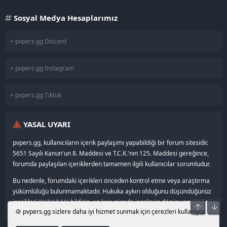
Sosyal Medya Hesaplarımız
+ pvpers.gg Discord
+ pvpers.gg Instagram
+ pvpers.gg Tiktok
YASAL UYARI
pvpers.gg, kullanıcıların içerik paylaşımı yapabildiği bir forum sitesidir.
5651 Sayılı Kanun'un 8. Maddesi ve T.C.K.'nın 125. Maddesi gereğince,
forumda paylaşılan içeriklerden tamamen ilgili kullanıcılar sorumludur.
Bu nedenle, forumdaki içerikleri önceden kontrol etme veya araştırma
yükümlülüğü bulunmamaktadır. Hukuka aykırı olduğunu düşündüğünüz
içerikleri
BURADAN
bildirin, en kısa sürede inceleyip dönüş yapacağız.
Üst
Alt
🍪 pvpers.gg sizlere daha iyi hizmet sunmak için çerezleri kullanıyor.