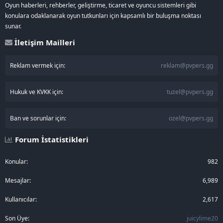
Oyun haberleri, rehberler, geliştirme, ticaret ve oyuncu sistemleri gibi
konulara odaklanarak oyun tutkunları için kapsamlı bir buluşma noktası
sunar.
İletişim Mailleri
Reklam vermek için:
reklam@pvpers.gg
Hukuk ve KVKK için:
tuzel@pvpers.gg
Ban ve sorunlar için:
ozel@pvpers.gg
Forum İstatistikleri
Konular
982
Mesajlar
6,989
Kullanıcılar
2,617
Son Üye
juicylime20